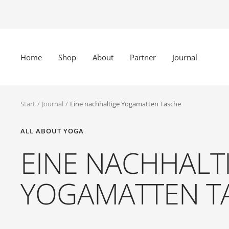
Direkt
zum
Inhalt
Home
Shop
About
Partner
Journal
Start
Journal
Eine nachhaltige Yogamatten Tasche
ALL ABOUT YOGA
EINE NACHHALT
YOGAMATTEN T