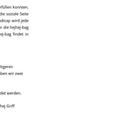
rfüllen konnten.
e soziale Seite
ndicap wird jede
r die hejhej-bag
j-bag findet in
ltigeren
aben wir zwei
ndet werden.
hej Griff