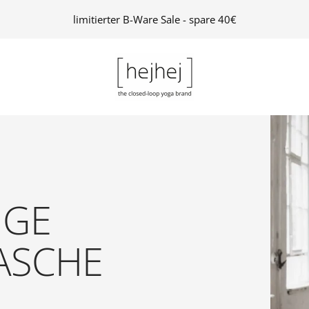
limitierter B-Ware Sale - spare 40€
hejhej
GmbH
IGE
ASCHE