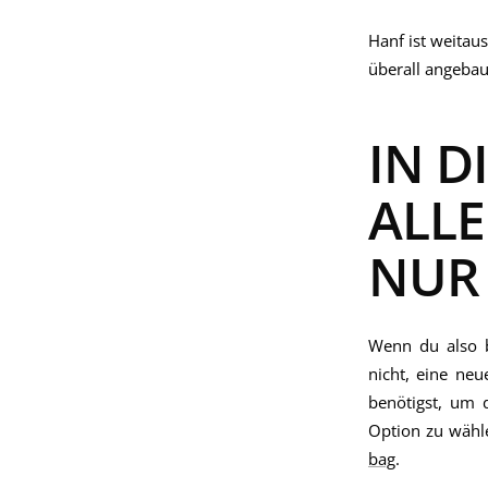
Hanf ist weitau
überall angeba
IN D
ALLE
NUR 
Wenn du also b
nicht, eine ne
benötigst, um 
Option zu wähle
bag
.