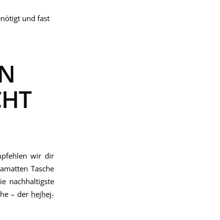
nötigt und fast
EN
CHT
pfehlen wir dir
gamatten Tasche
e nachhaltigste
che – der
hejhej-