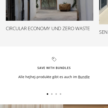
CIRCULAR ECONOMY UND ZERO WASTE
SEN
SAVE WITH BUNDLES
Alle hejhej-produkte gibt es auch im
Bundle
Zur
Zur
Zur
Zur
Slide
Slide
Slide
Slide