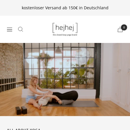
Direkt
kostenloser Versand ab 150€ in Deutschland
zum
Inhalt
hejhej
0
Navigation
GmbH