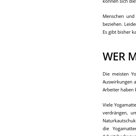
können sich die
Menschen und d
beziehen. Leid
Es gibt bisher 
WER M
Die meisten Y
Auswirkungen a
Arbeiter haben 
Viele Yogamatte
verdrängen, um
Naturkautschuk
die Yogamatte