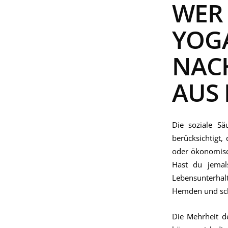
WER
YOG
NACH
AUS 
Die soziale Sä
berücksichtigt,
oder ökonomisc
Hast du jemal
Lebensunterhal
Hemden und sch
Die Mehrheit d