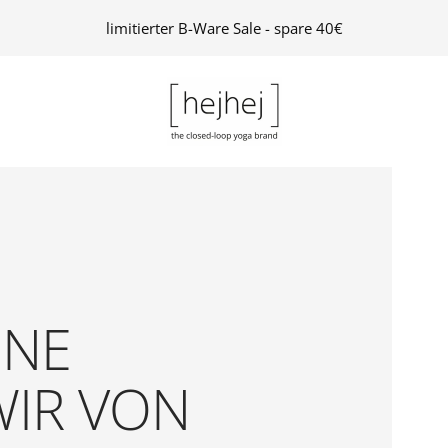
limitierter B-Ware Sale - spare 40€
hejhej
GmbH
INE
WIR VON