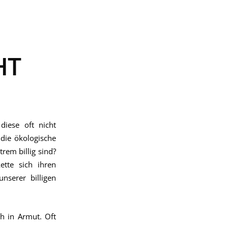
HT
diese oft nicht
 die ökologische
em billig sind?
tte sich ihren
nserer billigen
h in Armut. Oft