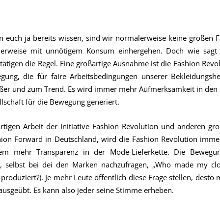
 euch ja bereits wissen, sind wir normalerweise keine großen F
cherweise mit unnötigem Konsum einhergehen. Doch wie sagt
tigen die Regel. Eine großartige Ausnahme ist die
Fashion Revol
gung, die für faire Arbeitsbedingungen unserer Bekleidungsher
ßer und zum Trend. Es wird immer mehr Aufmerksamkeit in den 
llschaft für die Bewegung generiert.
rtigen Arbeit der Initiative Fashion Revolution und anderen gr
hion Forward in Deutschland, wird die Fashion Revolution immer
llem mehr Transparenz in der Mode-Lieferkette. Die Bewegun
 selbst bei dei den Marken nachzufragen, „Who made my clo
produziert?). Je mehr Leute öffentlich diese Frage stellen, desto
ausgeübt. Es kann also jeder seine Stimme erheben.