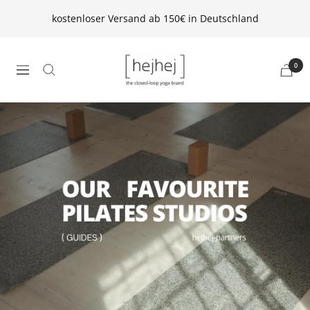
Direkt
kostenloser Versand ab 150€ in Deutschland
zum
Inhalt
hejhej
0
Navigation
GmbH