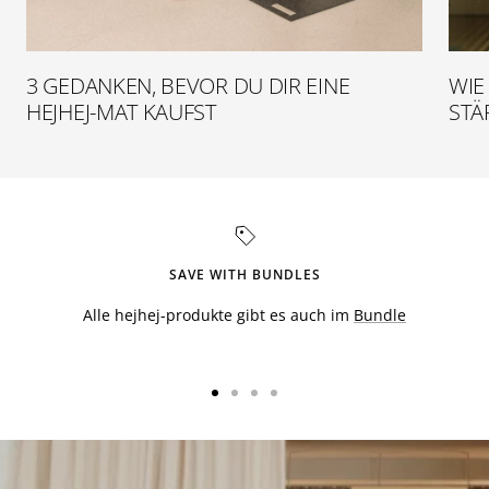
3 GEDANKEN, BEVOR DU DIR EINE
WIE
HEJHEJ-MAT KAUFST
STÄ
SAVE WITH BUNDLES
Alle hejhej-produkte gibt es auch im
Bundle
Zur
Zur
Zur
Zur
Slide
Slide
Slide
Slide
1
2
3
4
gehen
gehen
gehen
gehen