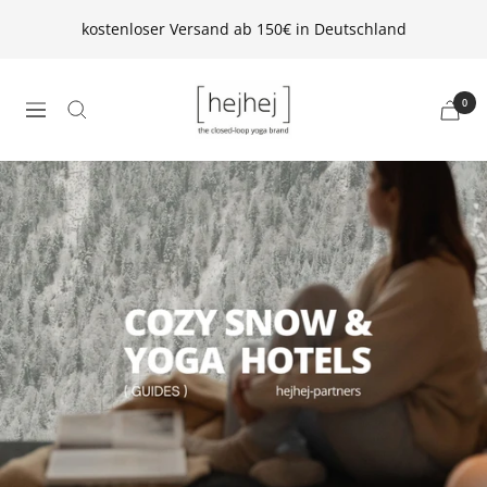
Direkt
kostenloser Versand ab 150€ in Deutschland
zum
Inhalt
hejhej
0
Navigation
GmbH