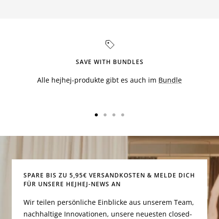
SAVE WITH BUNDLES
Alle hejhej-produkte gibt es auch im
Bundle
Zur
Zur
Zur
Zur
Slide
Slide
Slide
Slide
1
2
3
4
gehen
gehen
gehen
gehen
SPARE BIS ZU 5,95€ VERSANDKOSTEN & MELDE DICH
FÜR UNSERE HEJHEJ-NEWS AN
Wir teilen persönliche Einblicke aus unserem Team,
nachhaltige Innovationen, unsere neuesten closed-